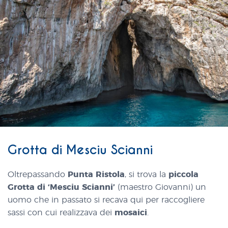
Grotta di Mesciu Scianni
Oltrepassando
Punta Ristola
, si trova la
piccola
Grotta di ‘Mesciu Scianni’
(maestro Giovanni) un
uomo che in passato si recava qui per raccogliere
sassi con cui realizzava dei
mosaici
.